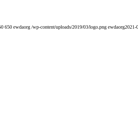
50
650
ewdaorg
/wp-content/uploads/2019/03/logo.png
ewdaorg
2021-0