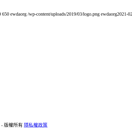
0
650
ewdaorg
/wp-content/uploads/2019/03/logo.png
ewdaorg
2021-02
 - 版權所有
隱私權政策